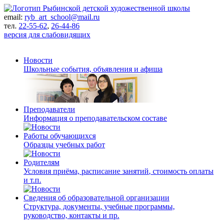
email:
ryb_art_school@mail.ru
тел.
22-55-62
,
26-44-86
версия для слабовидящих
Новости
Школьные события, объявления и афиша
Преподаватели
Информация о преподавательском составе
Работы обучающихся
Образцы учебных работ
Родителям
Условия приёма, расписание занятий
, стоимость оплаты
и т.п.
Сведения об
образовательной
организации
Структура, документы
, учебные программы,
руководство, контакты
и пр.