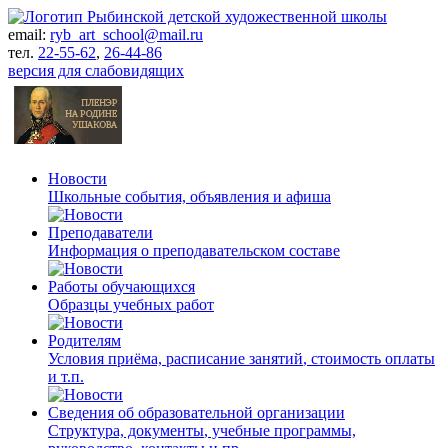
email:
ryb_art_school@mail.ru
тел.
22-55-62
,
26-44-86
версия для слабовидящих
Новости
Школьные события, объявления и афиша
Преподаватели
Информация о преподавательском составе
Работы обучающихся
Образцы учебных работ
Родителям
Условия приёма, расписание занятий
, стоимость оплаты
и т.п.
Сведения об
образовательной
организации
Структура, документы
, учебные программы,